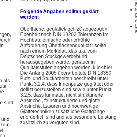
Folgende Angaben sollten geklärt
werden:
Oberfläche: geglättet/ gefilzt/ abgezogen
ngen,
Ebenheit nach DIN 18202 Toleranzen im
Durch
Hochbau: einfache oder erhöhte
in
Anforderung Oberflächenqualität : sollte
nach einem Merkblatt ,das u.a. vom
Deutschen Stuckgewerbebund
herausgegeben wurde, genauer in
Qualitätsstufen angeben werden. klick hier
Die Anfang 2005 überarbeitete DIN 18350
Putz- und Stuckarbeiten beschreibt unter
h als
Punkt 3.2.4, dass Innenputze geglättet oder
zte
gefilzt herzustellen sind sowie unter Punkt
re
3.2.5, dass für matte, nicht strukturierte
Anstriche , feinstrukturierte und glatte
e sind
Anstriche, Lasuren und hochwertige
Glättetechniken zusätzliche Glättgänge
erforderlich sind und als besondere Leistung
z und
zusätzlich zu vergüten sind.
t zum
ei
gen