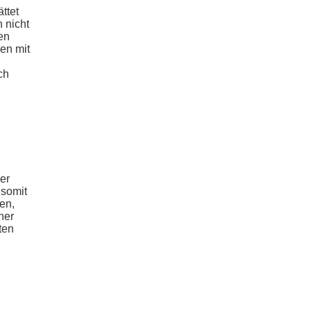
ättet
 nicht
en
hen mit
ch
er
 somit
en,
her
ten