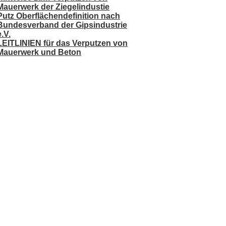
Mauerwerk der Ziegelindustie
Putz Oberflächendefinition nach
Bundesverband der Gipsindustrie
e.V.
LEITLINIEN für das Verputzen von
Mauerwerk und Beton