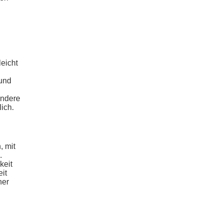
leicht
 und
andere
ich.
, mit
.
keit
eit
ner