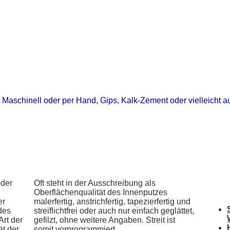
Maschinell oder per Hand, Gips, Kalk-Zement oder vielleicht 
oder
Oft steht in der Ausschreibung als
Oberflächenqualität des Innenputzes
er
malerfertig, anstrichfertig, tapezierfertig und
des
streiflichtfrei oder auch nur einfach geglättet,
Art der
gefilzt, ohne weitere Angaben. Streit ist
ät der
somit vorprogrammiert.