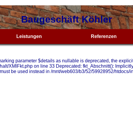
Baugeschäft Köhler
Leistungen
Referenzen
arking parameter $details as nullable is deprecated, the explici
lt/XMlFkt.php on line 33 Deprecated: fkt_Abschnitt(): Implicitl
pe must be used instead in /mnt/web603/b3/52/59928952/htdocs/i