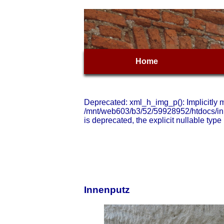
Home
Deprecated: xml_h_img_p(): Implicitly m
/mnt/web603/b3/52/59928952/htdocs/inha
is deprecated, the explicit nullable ty
Innenputz