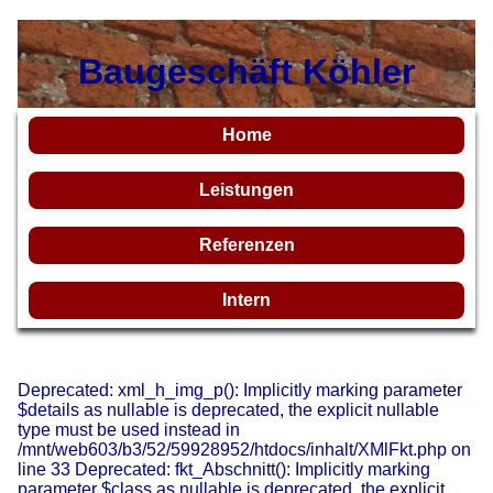
Baugeschäft Köhler
Home
Leistungen
Referenzen
Intern
Deprecated: xml_h_img_p(): Implicitly marking parameter
$details as nullable is deprecated, the explicit nullable
type must be used instead in
/mnt/web603/b3/52/59928952/htdocs/inhalt/XMlFkt.php on
line 33 Deprecated: fkt_Abschnitt(): Implicitly marking
parameter $class as nullable is deprecated, the explicit