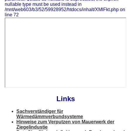
nullable type must be used instead in
/mnt/web603/b3/52/59928952/htdocs/inhalt/XMlFkt.php on
line 72
Links
Sachverständiger für
Wärmedämmverbundsysteme
Hinweise zum Verputzen von Mauerwerk der
Ziegelindustie